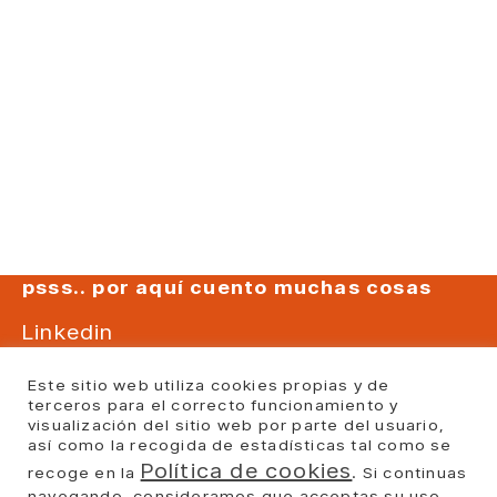
psss.. por aquí cuento muchas cosas
Linkedin
Instagram
Este sitio web utiliza cookies propias y de
Youtube
terceros para el correcto funcionamiento y
visualización del sitio web por parte del usuario,
Facebook
así como la recogida de estadísticas tal como se
Política de cookies
recoge en la
. Si continuas
Politica Privacidad
Politica cookies
navegando, consideramos que acceptas su uso.