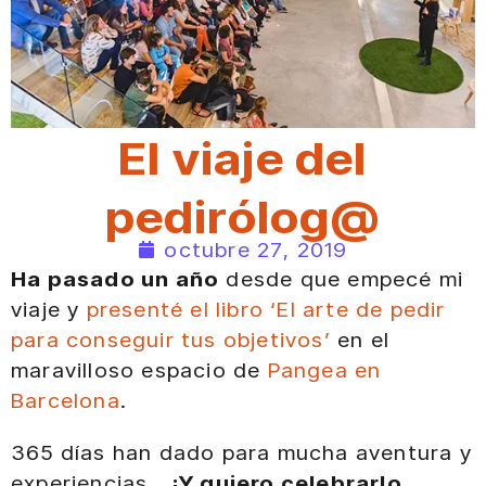
El viaje del
pedirólog@
octubre 27, 2019
Ha pasado un año
desde que empecé mi
viaje y
presenté el libro ‘El arte de pedir
para conseguir tus objetivos’
en el
maravilloso espacio de
Pangea en
Barcelona
.
365 días han dado para mucha aventura y
experiencias…
¡Y quiero celebrarlo