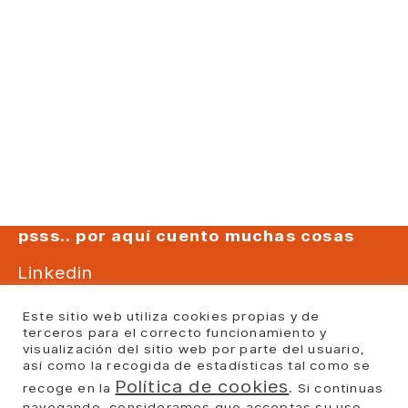
psss.. por aquí cuento muchas cosas
Linkedin
Instagram
Este sitio web utiliza cookies propias y de
Youtube
terceros para el correcto funcionamiento y
visualización del sitio web por parte del usuario,
Facebook
así como la recogida de estadísticas tal como se
Política de cookies
recoge en la
. Si continuas
Politica Privacidad
Politica cookies
navegando, consideramos que acceptas su uso.