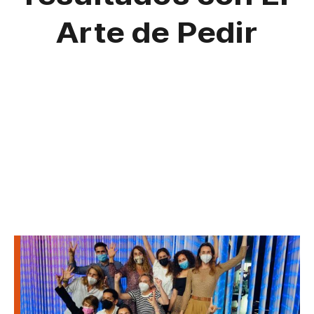
Arte de Pedir
¿De qué tema quieres aprender?
Fundraising
Ventas
Propuesta Valor
Elevator Pitch
Casos de éxito
Articles in English