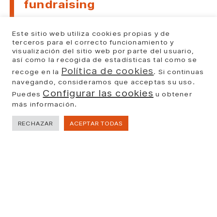
fundraising
Cuando miramos al futuro,
Este sitio web utiliza cookies propias y de
conviene optar por la visión global,
terceros para el correcto funcionamiento y
visualización del sitio web por parte del usuario,
de helicóptero, para poder
así como la recogida de estadísticas tal como se
visualizar lo que se cuece en el
Política de cookies
recoge en la
. Si continuas
sector. Mirar desde arriba
navegando, consideramos que acceptas su uso.
Configurar las cookies
Puedes
u obtener
Leer Más >>
más información.
RECHAZAR
ACEPTAR TODAS