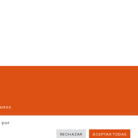
vados
b por
RECHAZAR
ACEPTAR TODAS