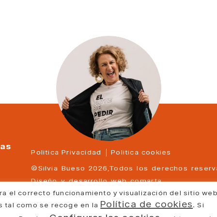
sas
Politica Privacidad
Politica cookies
©Silvia Bueso 2026,Todos los derechos reser
Diseño y desarrollo web
comarta
ra el correcto funcionamiento y visualización del sitio we
Política de cookies
as tal como se recoge en la
. Si