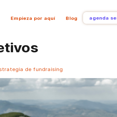
agenda se
s
Empieza por aquí
Blog
etivos
strategia de fundraising