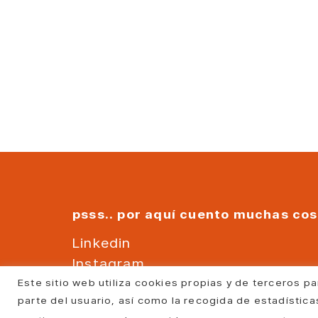
psss.. por aquí cuento muchas co
Linkedin
Instagram
Youtube
Este sitio web utiliza cookies propias y de terceros pa
parte del usuario, así como la recogida de estadístic
Facebook