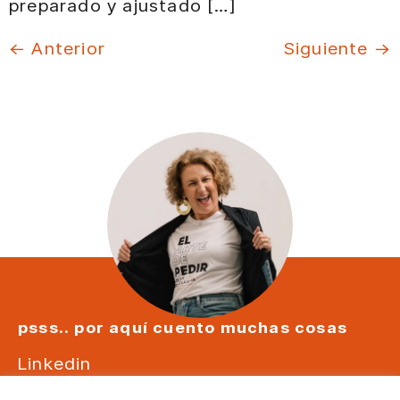
preparado y ajustado […]
←
Anterior
Siguiente
→
psss.. por aquí cuento muchas cosas
Linkedin
Instagram