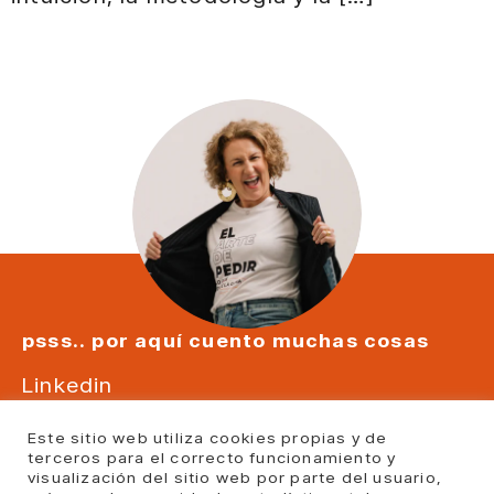
psss.. por aquí cuento muchas cosas
Linkedin
Instagram
Este sitio web utiliza cookies propias y de
Youtube
terceros para el correcto funcionamiento y
Facebook
visualización del sitio web por parte del usuario,